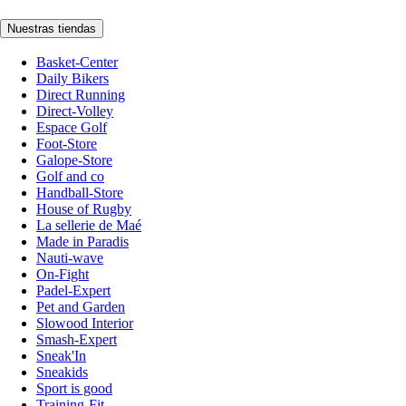
Nuestras tiendas
Basket-Center
Daily Bikers
Direct Running
Direct-Volley
Espace Golf
Foot-Store
Galope-Store
Golf and co
Handball-Store
House of Rugby
La sellerie de Maé
Made in Paradis
Nauti-wave
On-Fight
Padel-Expert
Pet and Garden
Slowood Interior
Smash-Expert
Sneak'In
Sneakids
Sport is good
Training-Fit