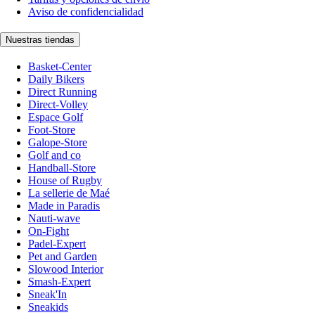
Aviso de confidencialidad
Nuestras tiendas
Basket-Center
Daily Bikers
Direct Running
Direct-Volley
Espace Golf
Foot-Store
Galope-Store
Golf and co
Handball-Store
House of Rugby
La sellerie de Maé
Made in Paradis
Nauti-wave
On-Fight
Padel-Expert
Pet and Garden
Slowood Interior
Smash-Expert
Sneak'In
Sneakids