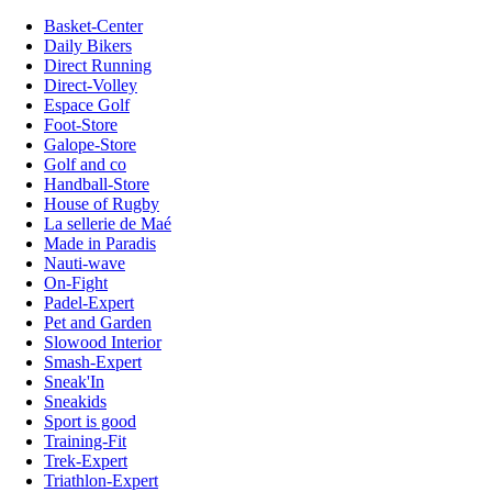
Basket-Center
Daily Bikers
Direct Running
Direct-Volley
Espace Golf
Foot-Store
Galope-Store
Golf and co
Handball-Store
House of Rugby
La sellerie de Maé
Made in Paradis
Nauti-wave
On-Fight
Padel-Expert
Pet and Garden
Slowood Interior
Smash-Expert
Sneak'In
Sneakids
Sport is good
Training-Fit
Trek-Expert
Triathlon-Expert