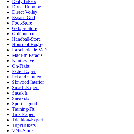
Daily Bikers
Direct Running
Direct-Volley
Espace Golf
Foot-Store
Galope-Store
Golf and co
Handball-Store
House of Rugby
La sellerie de Maé
Made in Paradis
Nauti-wave
On-Fight
Padel-Expert
Pet and Garden
Slowood Interior
Smash-Expert
Sneak'In
Sneakids
Sport is good
Training-Fit
Trek-Expert
Triathlon-Expert
TripNBikers
Vélo-Store