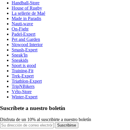
Handball-Store
House of Rugby
La sellerie de Maé
Made in Paradis
Nauti-wave
On-Fight
Padel-Expert
Pet and Garden
Slowood Interior
Smash-Expert
Sneak'In
Sneakids
Sport is good
Training-Fit
Trek-Expert
Triathlon-Expert
TripNBikers
Vélo-Store
Winter-Expert
Suscríbete a nuestro boletín
Disfruta de un 10% al suscribirte a nuestro boletín
Suscribirse