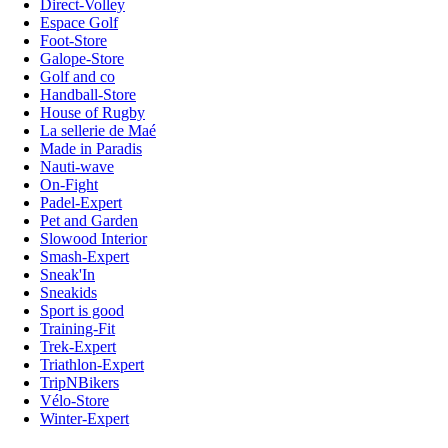
Direct-Volley
Espace Golf
Foot-Store
Galope-Store
Golf and co
Handball-Store
House of Rugby
La sellerie de Maé
Made in Paradis
Nauti-wave
On-Fight
Padel-Expert
Pet and Garden
Slowood Interior
Smash-Expert
Sneak'In
Sneakids
Sport is good
Training-Fit
Trek-Expert
Triathlon-Expert
TripNBikers
Vélo-Store
Winter-Expert