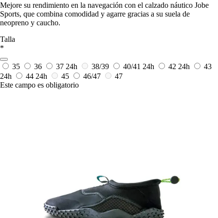
Mejore su rendimiento en la navegación con el calzado náutico Jobe
Sports, que combina comodidad y agarre gracias a su suela de
neopreno y caucho.
Talla
*
35
36
37
24h
38/39
40/41
24h
42
24h
43
24h
44
24h
45
46/47
47
Este campo es obligatorio