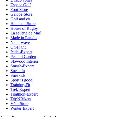
Direct-Volley
Espace Golf
Foot-Store
Galope-Store
Golf and co
Handball-Store
House of Rugby
La sellerie de Maé
Made in Paradis
Nauti-wave
On-Fight
Padel-Expert
Pet and Garden
Slowood Interior
Smash-Expert
Sneak'In
Sneakids
Sport is good
Training-Fit
Trek-Expert
Triathlon-Expert
TripNBikers
Vélo-Store
Winter-Expert