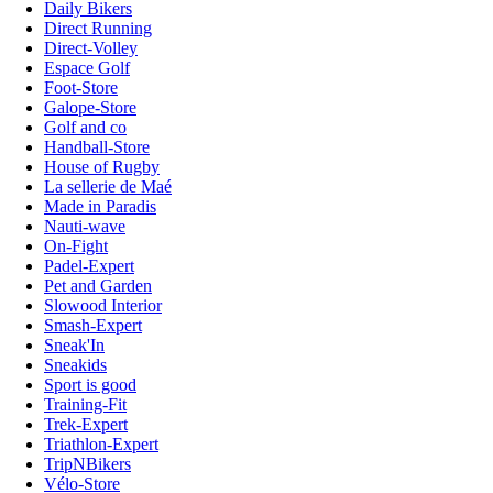
Daily Bikers
Direct Running
Direct-Volley
Espace Golf
Foot-Store
Galope-Store
Golf and co
Handball-Store
House of Rugby
La sellerie de Maé
Made in Paradis
Nauti-wave
On-Fight
Padel-Expert
Pet and Garden
Slowood Interior
Smash-Expert
Sneak'In
Sneakids
Sport is good
Training-Fit
Trek-Expert
Triathlon-Expert
TripNBikers
Vélo-Store