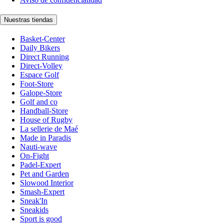
Nuestras tiendas
Basket-Center
Daily Bikers
Direct Running
Direct-Volley
Espace Golf
Foot-Store
Galope-Store
Golf and co
Handball-Store
House of Rugby
La sellerie de Maé
Made in Paradis
Nauti-wave
On-Fight
Padel-Expert
Pet and Garden
Slowood Interior
Smash-Expert
Sneak'In
Sneakids
Sport is good