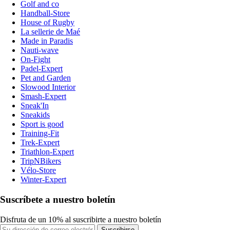
Golf and co
Handball-Store
House of Rugby
La sellerie de Maé
Made in Paradis
Nauti-wave
On-Fight
Padel-Expert
Pet and Garden
Slowood Interior
Smash-Expert
Sneak'In
Sneakids
Sport is good
Training-Fit
Trek-Expert
Triathlon-Expert
TripNBikers
Vélo-Store
Winter-Expert
Suscríbete a nuestro boletín
Disfruta de un 10% al suscribirte a nuestro boletín
Suscribirse