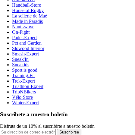
Handball-Store
House of Rugby
La sellerie de Maé
Made in Paradis
Nauti-wave
On-Fight
Padel-Expert
Pet and Garden
Slowood Interior
Smash-Expert
Sneak'In
Sneakids
Sport is good
Training-Fit
Trek-Expert
Triathlon-Expert
TripNBikers
Vélo-Store
Winter-Expert
Suscríbete a nuestro boletín
Disfruta de un 10% al suscribirte a nuestro boletín
Suscribirse