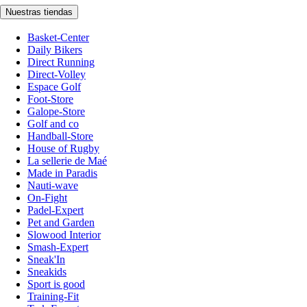
Nuestras tiendas
Basket-Center
Daily Bikers
Direct Running
Direct-Volley
Espace Golf
Foot-Store
Galope-Store
Golf and co
Handball-Store
House of Rugby
La sellerie de Maé
Made in Paradis
Nauti-wave
On-Fight
Padel-Expert
Pet and Garden
Slowood Interior
Smash-Expert
Sneak'In
Sneakids
Sport is good
Training-Fit