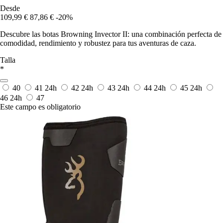
Desde
109,99 €
87,86 €
-20%
Descubre las botas Browning Invector II: una combinación perfecta de
comodidad, rendimiento y robustez para tus aventuras de caza.
Talla
*
40
41
24h
42
24h
43
24h
44
24h
45
24h
46
24h
47
Este campo es obligatorio