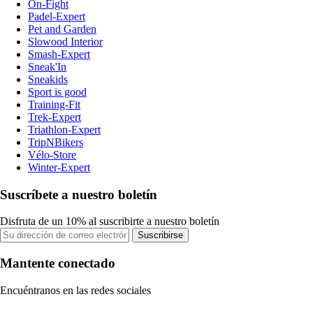
On-Fight
Padel-Expert
Pet and Garden
Slowood Interior
Smash-Expert
Sneak'In
Sneakids
Sport is good
Training-Fit
Trek-Expert
Triathlon-Expert
TripNBikers
Vélo-Store
Winter-Expert
Suscríbete a nuestro boletín
Disfruta de un 10% al suscribirte a nuestro boletín
Suscribirse
Mantente conectado
Encuéntranos en las redes sociales