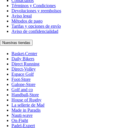
Contáctanos
Términos y Condiciones
Devoluciones y reembolsos
Aviso legal
Métodos de pago
Tarifas y opciones de envío
Aviso de confidencialidad
Nuestras tiendas
Basket-Center
Daily Bikers
Direct Running
Direct-Volley
Espace Golf
Foot-Store
Galope-Store
Golf and co
Handball-Store
House of Rugby
La sellerie de Maé
Made in Paradis
Nauti-wave
On-Fight
Padel-Expert