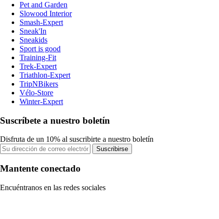
Pet and Garden
Slowood Interior
Smash-Expert
Sneak'In
Sneakids
Sport is good
Training-Fit
Trek-Expert
Triathlon-Expert
TripNBikers
Vélo-Store
Winter-Expert
Suscríbete a nuestro boletín
Disfruta de un 10% al suscribirte a nuestro boletín
Suscribirse
Mantente conectado
Encuéntranos en las redes sociales