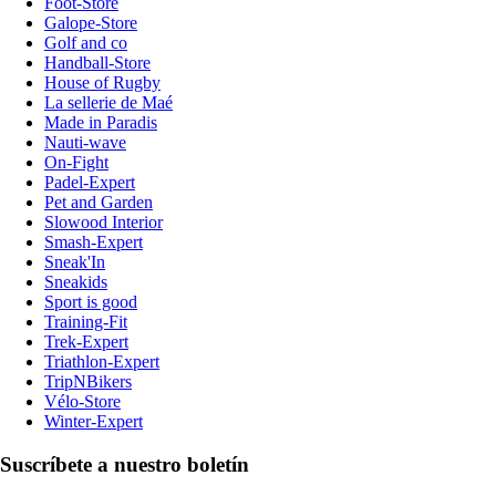
Foot-Store
Galope-Store
Golf and co
Handball-Store
House of Rugby
La sellerie de Maé
Made in Paradis
Nauti-wave
On-Fight
Padel-Expert
Pet and Garden
Slowood Interior
Smash-Expert
Sneak'In
Sneakids
Sport is good
Training-Fit
Trek-Expert
Triathlon-Expert
TripNBikers
Vélo-Store
Winter-Expert
Suscríbete a nuestro boletín