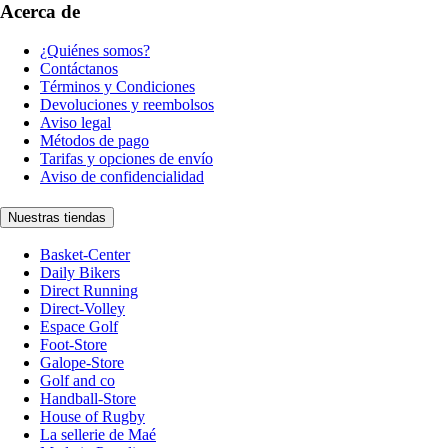
Acerca de
¿Quiénes somos?
Contáctanos
Términos y Condiciones
Devoluciones y reembolsos
Aviso legal
Métodos de pago
Tarifas y opciones de envío
Aviso de confidencialidad
Nuestras tiendas
Basket-Center
Daily Bikers
Direct Running
Direct-Volley
Espace Golf
Foot-Store
Galope-Store
Golf and co
Handball-Store
House of Rugby
La sellerie de Maé