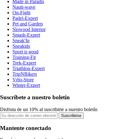
Made in Paradis
Nauti-wave
On-Fight
Padel-Expert
Pet and Garden
Slowood Interior
Smash-Expert
Sneak'In
Sneakids
Sport is good
Training-Fit
Trek-Expert
Triathlon-Expert
TripNBikers
Vélo-Store
Winter-Expert
Suscríbete a nuestro boletín
Disfruta de un 10% al suscribirte a nuestro boletín
Suscribirse
Mantente conectado