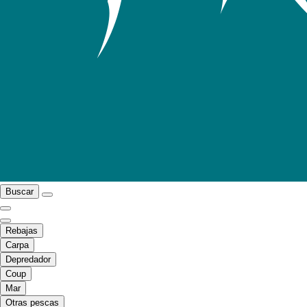
Buscar
Rebajas
Carpa
Depredador
Coup
Mar
Otras pescas