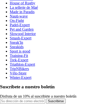
House of Rugby
La sellerie de Maé
Made in Paradis
Nauti-wave
On-Fight
Padel-Expert
Pet and Garden
Slowood Interior
Smash-Expert
Sneak'In
Sneakids
Sport is good
Training-Fit
Trek-Expert
Triathlon-Expert
TripNBikers
Vélo-Store
Winter-Expert
Suscríbete a nuestro boletín
Disfruta de un 10% al suscribirte a nuestro boletín
Suscribirse