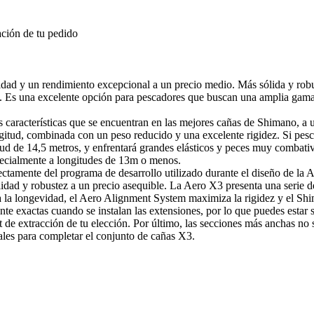
ción de tu pedido
dad y un rendimiento excepcional a un precio medio. Más sólida y robus
. Es una excelente opción para pescadores que buscan una amplia gama d
as características que se encuentran en las mejores cañas de Shimano, 
ngitud, combinada con un peso reducido y una excelente rigidez. Si pes
ud de 14,5 metros, y enfrentará grandes elásticos y peces muy combativo
pecialmente a longitudes de 13m o menos.
ectamente del programa de desarrollo utilizado durante el diseño de la
lidad y robustez a un precio asequible. La Aero X3 presenta una serie 
jora la longevidad, el Aero Alignment System maximiza la rigidez y el 
nte exactas cuando se instalan las extensiones, por lo que puedes estar
 kit de extracción de tu elección. Por último, las secciones más anchas 
onales para completar el conjunto de cañas X3.