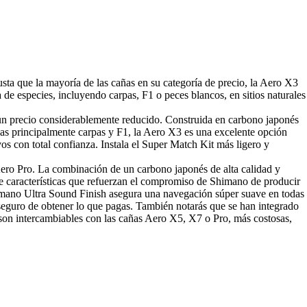
ta que la mayoría de las cañas en su categoría de precio, la Aero X3
e especies, incluyendo carpas, F1 o peces blancos, en sitios naturales
a un precio considerablemente reducido. Construida en carbono japonés
cas principalmente carpas y F1, la Aero X3 es una excelente opción
s con total confianza. Instala el Super Match Kit más ligero y
 Aero Pro. La combinación de un carbono japonés de alta calidad y
de características que refuerzan el compromiso de Shimano de producir
Shimano Ultra Sound Finish asegura una navegación súper suave en todas
 seguro de obtener lo que pagas. También notarás que se han integrado
no son intercambiables con las cañas Aero X5, X7 o Pro, más costosas,