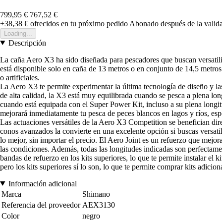
799,95 €
767,52 €
+38,38 €
ofrecidos en tu próximo pedido
Abonado después de la valida
Loading...
Descripción
La caña Aero X3 ha sido diseñada para pescadores que buscan versatili
está disponible solo en caña de 13 metros o en conjunto de 14,5 metros
o artificiales.
La Aero X3 te permite experimentar la última tecnología de diseño y l
de alta calidad, la X3 está muy equilibrada cuando se pesca a plena lo
cuando está equipada con el Super Power Kit, incluso a su plena longit
mejorará inmediatamente tu pesca de peces blancos en lagos y ríos, es
Las actuaciones versátiles de la Aero X3 Competition se benefician dir
conos avanzados la convierte en una excelente opción si buscas versati
lo mejor, sin importar el precio. El Aero Joint es un refuerzo que me
las condiciones. Además, todas las longitudes indicadas son perfectame
bandas de refuerzo en los kits superiores, lo que te permite instalar el
pero los kits superiores sí lo son, lo que te permite comprar kits adici
Información adicional
Marca
Shimano
Referencia del proveedor
AEX3130
Color
negro