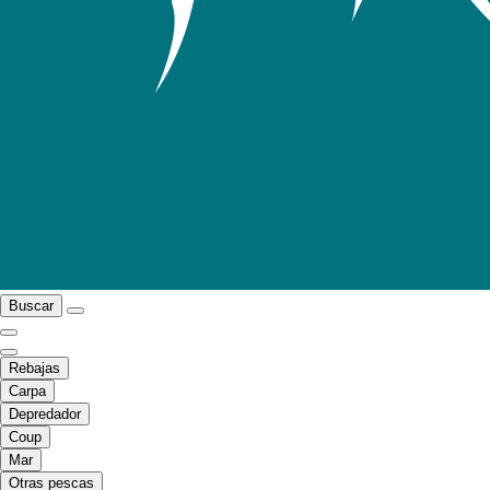
Buscar
Rebajas
Carpa
Depredador
Coup
Mar
Otras pescas