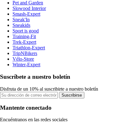
Pet and Garden
Slowood Interior
Smash-Expert
Sneak'In
Sneakids
Sport is good
Training-Fit
Trek-Expert
Triathlon-Expert
TripNBikers
Vélo-Store
Winter-Expert
Suscríbete a nuestro boletín
Disfruta de un 10% al suscribirte a nuestro boletín
Suscribirse
Mantente conectado
Encuéntranos en las redes sociales