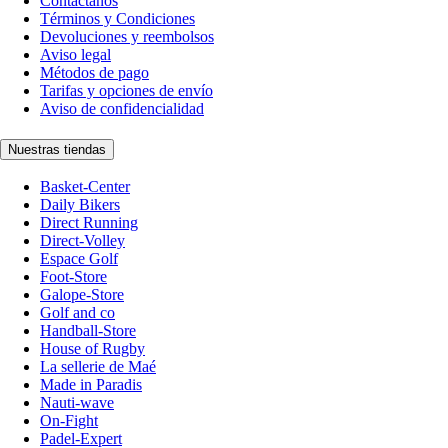
Contáctanos
Términos y Condiciones
Devoluciones y reembolsos
Aviso legal
Métodos de pago
Tarifas y opciones de envío
Aviso de confidencialidad
Nuestras tiendas
Basket-Center
Daily Bikers
Direct Running
Direct-Volley
Espace Golf
Foot-Store
Galope-Store
Golf and co
Handball-Store
House of Rugby
La sellerie de Maé
Made in Paradis
Nauti-wave
On-Fight
Padel-Expert