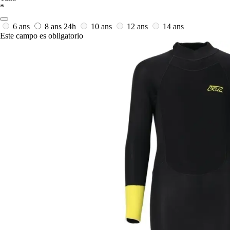
*
6 ans
8 ans
24h
10 ans
12 ans
14 ans
Este campo es obligatorio