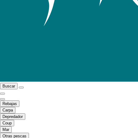
Buscar
Rebajas
Carpa
Depredador
Coup
Mar
Otras pescas