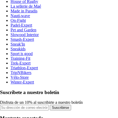
House of Rugby
La sellerie de Maé
Made in Paradis
Nauti-wave
On-Fight
Padel-Expert
Pet and Garden
Slowood Interior
Smash-Expert
Sneak'In
Sneakids
Sport is good
Training-Fit
Trek-Expert
Triathlon-Expert
TripNBikers
Vélo-Store
Winter-Expert
Suscríbete a nuestro boletín
Disfruta de un 10% al suscribirte a nuestro boletín
Suscribirse