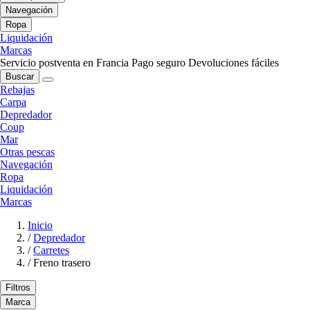
Navegación
Ropa
Liquidación
Marcas
Servicio postventa en Francia
Pago seguro
Devoluciones fáciles
Buscar
Rebajas
Carpa
Depredador
Coup
Mar
Otras pescas
Navegación
Ropa
Liquidación
Marcas
Inicio
/
Depredador
/
Carretes
/
Freno trasero
Filtros
Marca