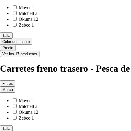
Maver
1
Mitchell
3
Okuma
12
Zebco
1
Talla
Color dominante
Precio
Ver los 17 productos
Carretes freno trasero - Pesca d
Filtros
Marca
Maver
1
Mitchell
3
Okuma
12
Zebco
1
Talla