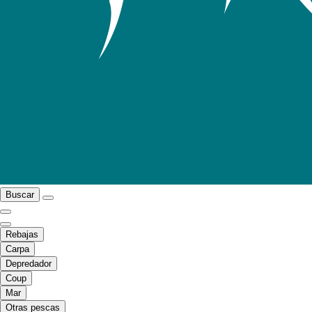
Buscar
Rebajas
Carpa
Depredador
Coup
Mar
Otras pescas