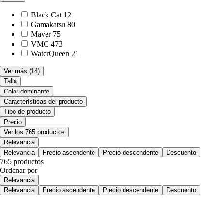
Black Cat
12
Gamakatsu
80
Maver
75
VMC
473
WaterQueen
21
Ver más
(14)
Talla
Color dominante
Características del producto
Tipo de producto
Precio
Ver los 765 productos
Relevancia
Relevancia
Precio ascendente
Precio descendente
Descuento
765 productos
Ordenar por
Relevancia
Relevancia
Precio ascendente
Precio descendente
Descuento