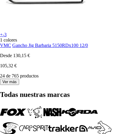
+-3
1 colores
VMC
Gancho Jig Barbaria 5150RDx100 12/0
Desde
130,15 €
105,32 €
24 de 765 productos
Ver más
Todas nuestras marcas