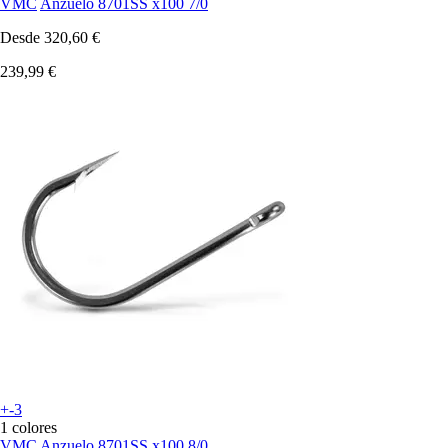
VMC
Anzuelo 8701SS x100 7/0
Desde
320,60 €
239,99 €
+-3
1 colores
VMC
Anzuelo 8701SS x100 8/0