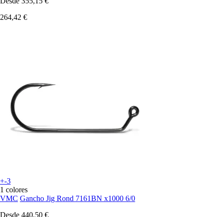
Desde
355,15 €
264,42 €
+-3
1 colores
VMC
Gancho Jig Rond 7161BN x1000 6/0
Desde
440,50 €