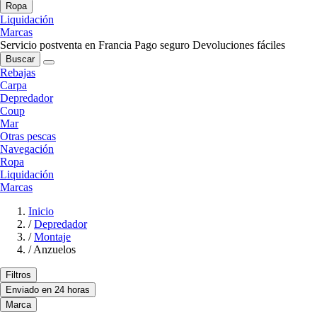
Ropa
Liquidación
Marcas
Servicio postventa en Francia
Pago seguro
Devoluciones fáciles
Buscar
Rebajas
Carpa
Depredador
Coup
Mar
Otras pescas
Navegación
Ropa
Liquidación
Marcas
Inicio
/
Depredador
/
Montaje
/
Anzuelos
Filtros
Enviado en 24 horas
Marca