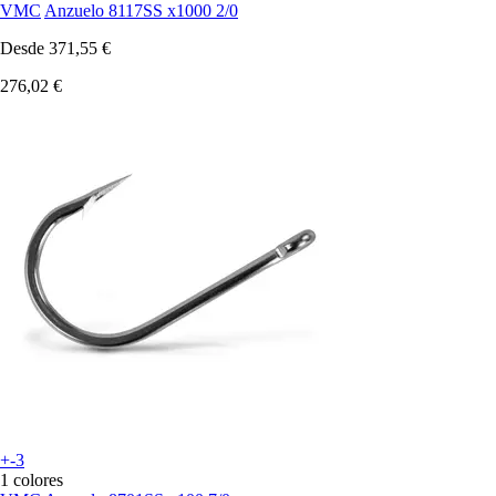
VMC
Anzuelo 8117SS x1000 2/0
Desde
371,55 €
276,02 €
+-3
1 colores