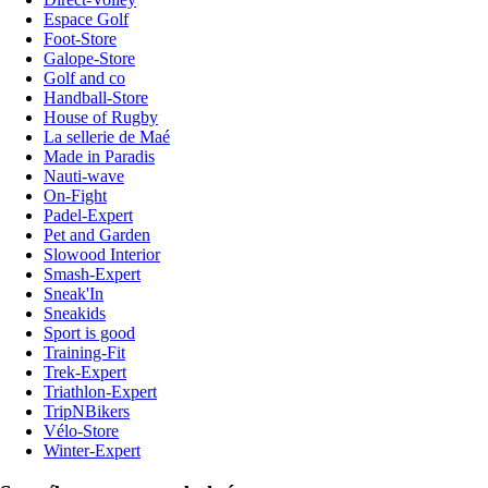
Espace Golf
Foot-Store
Galope-Store
Golf and co
Handball-Store
House of Rugby
La sellerie de Maé
Made in Paradis
Nauti-wave
On-Fight
Padel-Expert
Pet and Garden
Slowood Interior
Smash-Expert
Sneak'In
Sneakids
Sport is good
Training-Fit
Trek-Expert
Triathlon-Expert
TripNBikers
Vélo-Store
Winter-Expert