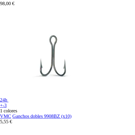
98,00 €
24h
+-3
1 colores
VMC
Ganchos dobles 9908BZ (x10)
5,55 €