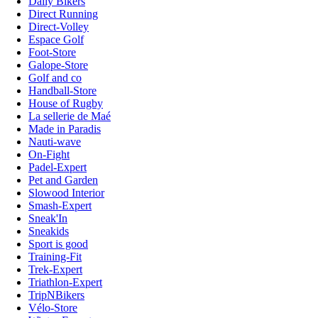
Daily Bikers
Direct Running
Direct-Volley
Espace Golf
Foot-Store
Galope-Store
Golf and co
Handball-Store
House of Rugby
La sellerie de Maé
Made in Paradis
Nauti-wave
On-Fight
Padel-Expert
Pet and Garden
Slowood Interior
Smash-Expert
Sneak'In
Sneakids
Sport is good
Training-Fit
Trek-Expert
Triathlon-Expert
TripNBikers
Vélo-Store