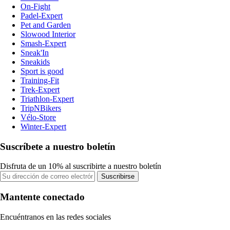
On-Fight
Padel-Expert
Pet and Garden
Slowood Interior
Smash-Expert
Sneak'In
Sneakids
Sport is good
Training-Fit
Trek-Expert
Triathlon-Expert
TripNBikers
Vélo-Store
Winter-Expert
Suscríbete a nuestro boletín
Disfruta de un 10% al suscribirte a nuestro boletín
Suscribirse
Mantente conectado
Encuéntranos en las redes sociales