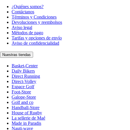
¿Quiénes somos?
Contáctanos
Términos y Condiciones
Devoluciones y reembolsos
Aviso legal
Métodos de pago
Tarifas y opciones de envío
Aviso de confidencialidad
Nuestras tiendas
Basket-Center
Daily Bikers
Direct Running
Direct-Volley
Espace Golf
Foot-Store
Galope-Store
Golf and co
Handball-Store
House of Rugby
La sellerie de Maé
Made in Paradis
Nauti-wave