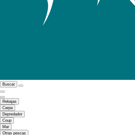
Buscar
Rebajas
Carpa
Depredador
Coup
Mar
Otras pescas