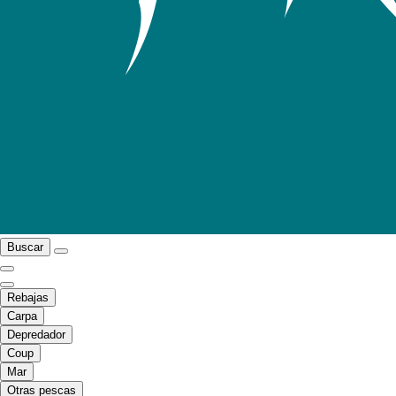
Buscar
Rebajas
Carpa
Depredador
Coup
Mar
Otras pescas