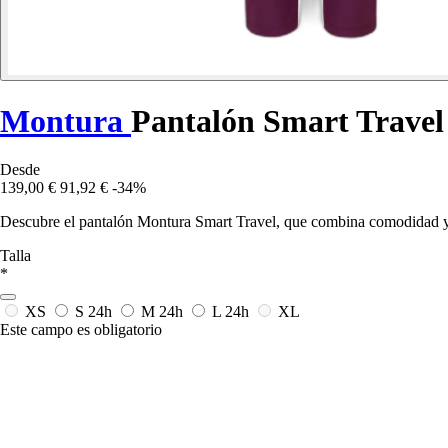
Montura
Pantalón Smart Travel
Desde
139,00 €
91,92 €
-34%
Descubre el pantalón Montura Smart Travel, que combina comodidad y ren
Talla
*
XS
S
24h
M
24h
L
24h
XL
Este campo es obligatorio