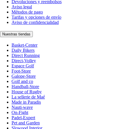
Devoluciones y reembolsos
Aviso legal
Métodos de pago
Tarifas y opciones de envío
Aviso de confidencialidad
Nuestras tiendas
Basket-Center
Daily Bikers
Direct Running
Direct-Volley
Espace Golf
Foot-Store
Galope-Store
Golf and co
Handball-Store
House of Rugby
La sellerie de Maé
Made in Paradis
Nauti-wave
On-Fight
Padel-Expert
Pet and Garden
Slowood Interior