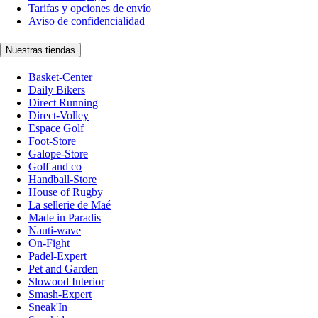
Tarifas y opciones de envío
Aviso de confidencialidad
Nuestras tiendas
Basket-Center
Daily Bikers
Direct Running
Direct-Volley
Espace Golf
Foot-Store
Galope-Store
Golf and co
Handball-Store
House of Rugby
La sellerie de Maé
Made in Paradis
Nauti-wave
On-Fight
Padel-Expert
Pet and Garden
Slowood Interior
Smash-Expert
Sneak'In