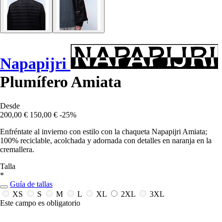
Napapijri
Plumífero Amiata
Desde
200,00 €
150,00 €
-25%
Enfréntate al invierno con estilo con la chaqueta Napapijri Amiata;
100% reciclable, acolchada y adornada con detalles en naranja en la
cremallera.
Talla
*
Guía de tallas
XS
S
M
L
XL
2XL
3XL
Este campo es obligatorio