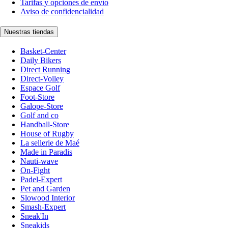
Tarifas y opciones de envío
Aviso de confidencialidad
Nuestras tiendas
Basket-Center
Daily Bikers
Direct Running
Direct-Volley
Espace Golf
Foot-Store
Galope-Store
Golf and co
Handball-Store
House of Rugby
La sellerie de Maé
Made in Paradis
Nauti-wave
On-Fight
Padel-Expert
Pet and Garden
Slowood Interior
Smash-Expert
Sneak'In
Sneakids