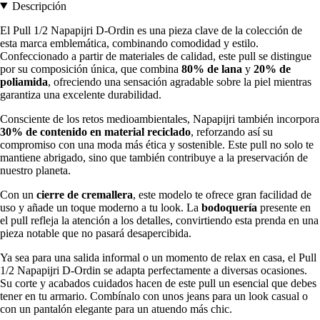
Descripción
El Pull 1/2 Napapijri D-Ordin es una pieza clave de la colección de
esta marca emblemática, combinando comodidad y estilo.
Confeccionado a partir de materiales de calidad, este pull se distingue
por su composición única, que combina
80% de lana
y
20% de
poliamida
, ofreciendo una sensación agradable sobre la piel mientras
garantiza una excelente durabilidad.
Consciente de los retos medioambientales, Napapijri también incorpora
30% de contenido en material reciclado
, reforzando así su
compromiso con una moda más ética y sostenible. Este pull no solo te
mantiene abrigado, sino que también contribuye a la preservación de
nuestro planeta.
Con un
cierre de cremallera
, este modelo te ofrece gran facilidad de
uso y añade un toque moderno a tu look. La
bodoquería
presente en
el pull refleja la atención a los detalles, convirtiendo esta prenda en una
pieza notable que no pasará desapercibida.
Ya sea para una salida informal o un momento de relax en casa, el Pull
1/2 Napapijri D-Ordin se adapta perfectamente a diversas ocasiones.
Su corte y acabados cuidados hacen de este pull un esencial que debes
tener en tu armario. Combínalo con unos jeans para un look casual o
con un pantalón elegante para un atuendo más chic.