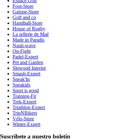
Espace Golf
Foot-Store
Galope-Store
Golf and co
Handball-Store
House of Rugby
La sellerie de Maé
Made in Paradis
Nauti-wave
On-Fight
Padel-Expert
Pet and Garden
Slowood Interior
Smash-Expert
Sneak'In
Sneakids
Sport is good
Training-Fit
Trek-Expert
Triathlon-Expert
TripNBikers
Vélo-Store
Winter-Expert
Suscríbete a nuestro boletín