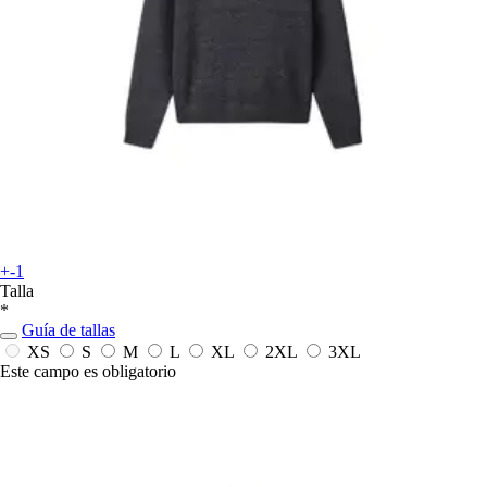
+-1
Talla
*
Guía de tallas
XS
S
M
L
XL
2XL
3XL
Este campo es obligatorio