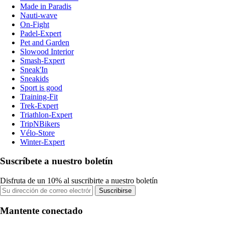
Made in Paradis
Nauti-wave
On-Fight
Padel-Expert
Pet and Garden
Slowood Interior
Smash-Expert
Sneak'In
Sneakids
Sport is good
Training-Fit
Trek-Expert
Triathlon-Expert
TripNBikers
Vélo-Store
Winter-Expert
Suscríbete a nuestro boletín
Disfruta de un 10% al suscribirte a nuestro boletín
Suscribirse
Mantente conectado