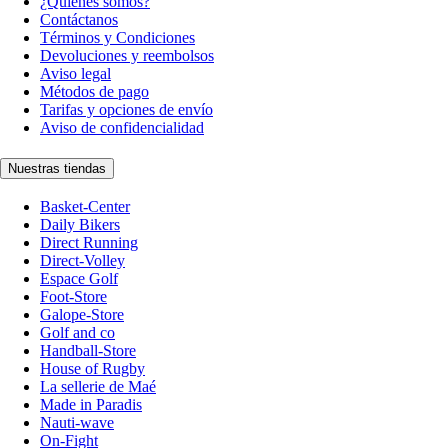
¿Quiénes somos?
Contáctanos
Términos y Condiciones
Devoluciones y reembolsos
Aviso legal
Métodos de pago
Tarifas y opciones de envío
Aviso de confidencialidad
Nuestras tiendas
Basket-Center
Daily Bikers
Direct Running
Direct-Volley
Espace Golf
Foot-Store
Galope-Store
Golf and co
Handball-Store
House of Rugby
La sellerie de Maé
Made in Paradis
Nauti-wave
On-Fight