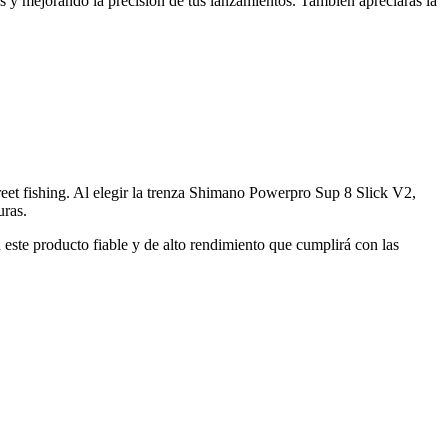
es y mejorando la precisión de tus lanzamientos. También apreciarás la
reet fishing. Al elegir la trenza Shimano Powerpro Sup 8 Slick V2,
uras.
 este producto fiable y de alto rendimiento que cumplirá con las