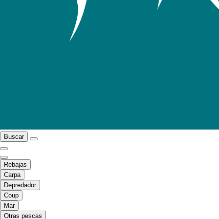
Buscar
Rebajas
Carpa
Depredador
Coup
Mar
Otras pescas