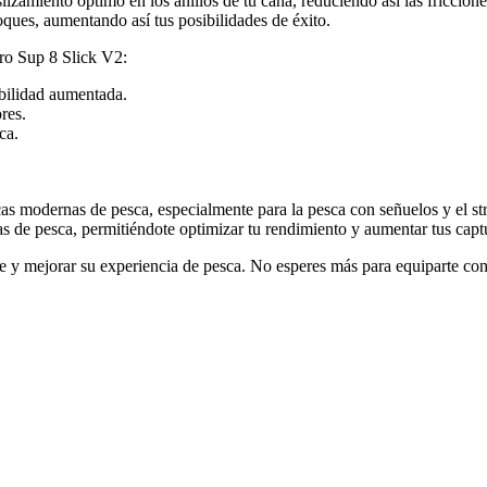
izamiento óptimo en los anillos de tu caña, reduciendo así las friccion
oques, aumentando así tus posibilidades de éxito.
pro Sup 8 Slick V2:
bilidad aumentada.
res.
ca.
as modernas de pesca, especialmente para la pesca con señuelos y el st
s de pesca, permitiéndote optimizar tu rendimiento y aumentar tus capt
se y mejorar su experiencia de pesca. No esperes más para equiparte con