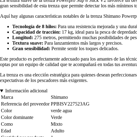
La textura suave de la trenza Powerpro Sup 8 Slick V2 favorece un desl
gran sensibilidad de esta trenza que permite detectar los más mínimos t
Aquí hay algunas características notables de la trenza Shimano Power
Tecnología de 8 hilos:
Para una resistencia mejorada y una dura
Capacidad de tracción:
17 kg, ideal para la pesca de depredado
Longitud:
275 metros, permitiendo muchas posibilidades de pes
Textura suave:
Para lanzamientos más largos y precisos.
Gran sensibilidad:
Permite sentir los toques delicados.
Este producto es perfectamente adecuado para los amantes de las técnic
optas por un equipo de calidad que te acompañará en todas tus aventura
La trenza es una elección estratégica para quienes desean perfeccionar
expectativas de los pescadores más exigentes.
Información adicional
Marca
Shimano
Referencia del proveedor
PPBISV227523AG
Color
verde agua
Color dominante
Verde
Como
Mixto
Edad
Adulto