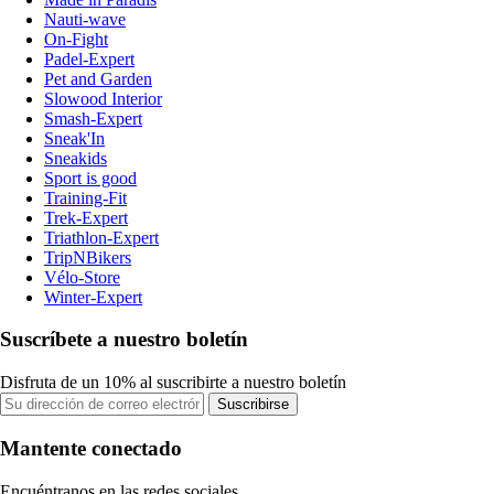
Nauti-wave
On-Fight
Padel-Expert
Pet and Garden
Slowood Interior
Smash-Expert
Sneak'In
Sneakids
Sport is good
Training-Fit
Trek-Expert
Triathlon-Expert
TripNBikers
Vélo-Store
Winter-Expert
Suscríbete a nuestro boletín
Disfruta de un 10% al suscribirte a nuestro boletín
Suscribirse
Mantente conectado
Encuéntranos en las redes sociales