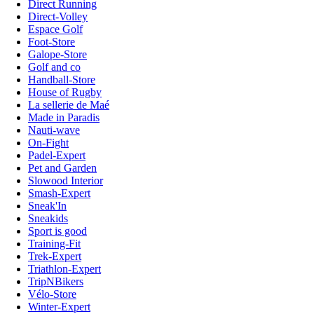
Direct Running
Direct-Volley
Espace Golf
Foot-Store
Galope-Store
Golf and co
Handball-Store
House of Rugby
La sellerie de Maé
Made in Paradis
Nauti-wave
On-Fight
Padel-Expert
Pet and Garden
Slowood Interior
Smash-Expert
Sneak'In
Sneakids
Sport is good
Training-Fit
Trek-Expert
Triathlon-Expert
TripNBikers
Vélo-Store
Winter-Expert