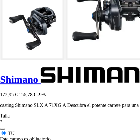
Shimano
172,95 €
156,78 €
-9%
casting Shimano SLX A 71XG A Descubra el potente carrete para una ex
Talla
*
TU
Este campo es obligatorio