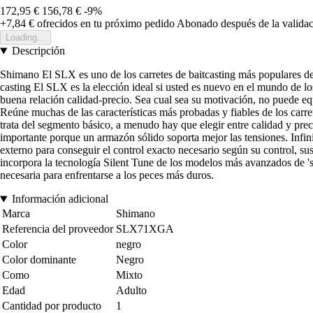
172,95 €
156,78 €
-9%
+7,84 €
ofrecidos en tu próximo pedido
Abonado después de la validac
Loading...
Descripción
Shimano El SLX es uno de los carretes de baitcasting más populares de
casting El SLX es la elección ideal si usted es nuevo en el mundo de los
buena relación calidad-precio. Sea cual sea su motivación, no puede 
Reúne muchas de las características más probadas y fiables de los car
trata del segmento básico, a menudo hay que elegir entre calidad y pre
importante porque un armazón sólido soporta mejor las tensiones. Infin
externo para conseguir el control exacto necesario según su control, s
incorpora la tecnología Silent Tune de los modelos más avanzados de 's
necesaria para enfrentarse a los peces más duros.
Información adicional
Marca
Shimano
Referencia del proveedor
SLX71XGA
Color
negro
Color dominante
Negro
Como
Mixto
Edad
Adulto
Cantidad por producto
1