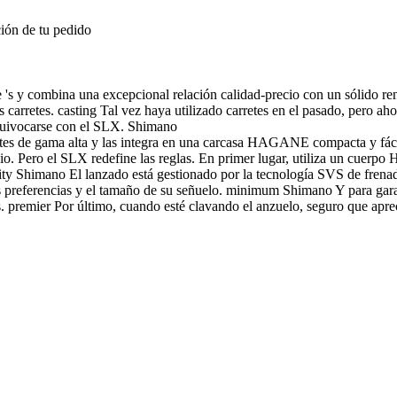
ión de tu pedido
 's y combina una excepcional relación calidad-precio con un sólido r
 carretes. casting Tal vez haya utilizado carretes en el pasado, pero ah
equivocarse con el SLX. Shimano
retes de gama alta y las integra en una carcasa HAGANE compacta y fáci
cio. Pero el SLX redefine las reglas. En primer lugar, utiliza un cuerp
ity Shimano El lanzado está gestionado por la tecnología SVS de frenado
us preferencias y el tamaño de su señuelo. minimum Shimano Y para gara
. premier Por último, cuando esté clavando el anzuelo, seguro que aprec