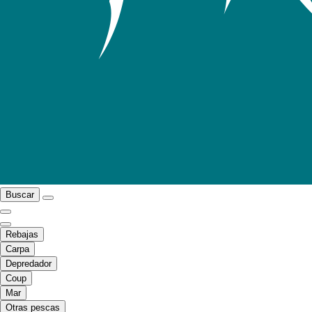
Buscar
Rebajas
Carpa
Depredador
Coup
Mar
Otras pescas