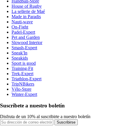
Handball-Store
House of Rugby
La sellerie de Maé
Made in Paradis
Nauti-wave
On-Fight
Padel-Expert
Pet and Garden
Slowood Interior
Smash-Expert
Sneak'In
Sneakids
Sport is good
Training-Fit
Trek-Expert
Triathlon-Expert
TripNBikers
Vélo-Store
Winter-Expert
Suscríbete a nuestro boletín
Disfruta de un 10% al suscribirte a nuestro boletín
Suscribirse