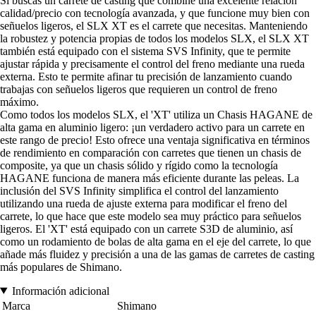
Si buscas un carrete de casting que combine una excelente relación
calidad/precio con tecnología avanzada, y que funcione muy bien con
señuelos ligeros, el SLX XT es el carrete que necesitas. Manteniendo
la robustez y potencia propias de todos los modelos SLX, el SLX XT
también está equipado con el sistema SVS Infinity, que te permite
ajustar rápida y precisamente el control del freno mediante una rueda
externa. Esto te permite afinar tu precisión de lanzamiento cuando
trabajas con señuelos ligeros que requieren un control de freno
máximo.
Como todos los modelos SLX, el 'XT' utiliza un Chasis HAGANE de
alta gama en aluminio ligero: ¡un verdadero activo para un carrete en
este rango de precio! Esto ofrece una ventaja significativa en términos
de rendimiento en comparación con carretes que tienen un chasis de
composite, ya que un chasis sólido y rígido como la tecnología
HAGANE funciona de manera más eficiente durante las peleas. La
inclusión del SVS Infinity simplifica el control del lanzamiento
utilizando una rueda de ajuste externa para modificar el freno del
carrete, lo que hace que este modelo sea muy práctico para señuelos
ligeros. El 'XT' está equipado con un carrete S3D de aluminio, así
como un rodamiento de bolas de alta gama en el eje del carrete, lo que
añade más fluidez y precisión a una de las gamas de carretes de casting
más populares de Shimano.
Información adicional
Marca
Shimano