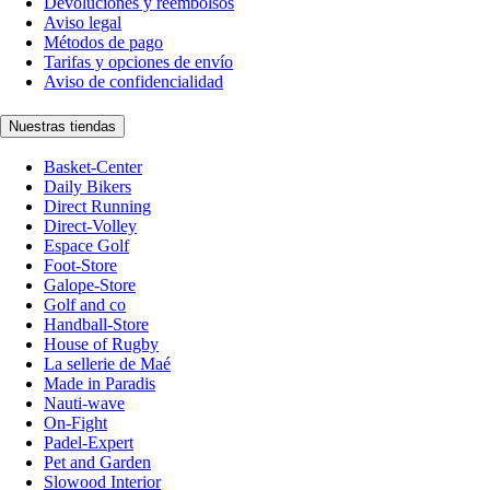
Devoluciones y reembolsos
Aviso legal
Métodos de pago
Tarifas y opciones de envío
Aviso de confidencialidad
Nuestras tiendas
Basket-Center
Daily Bikers
Direct Running
Direct-Volley
Espace Golf
Foot-Store
Galope-Store
Golf and co
Handball-Store
House of Rugby
La sellerie de Maé
Made in Paradis
Nauti-wave
On-Fight
Padel-Expert
Pet and Garden
Slowood Interior