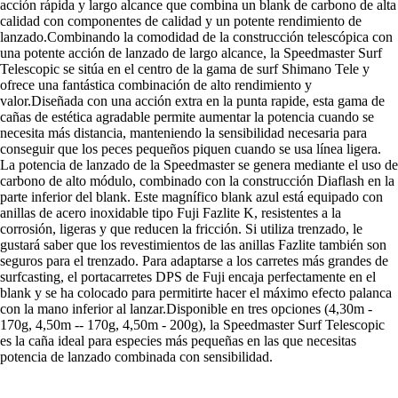
acción rápida y largo alcance que combina un blank de carbono de alta
calidad con componentes de calidad y un potente rendimiento de
lanzado.Combinando la comodidad de la construcción telescópica con
una potente acción de lanzado de largo alcance, la Speedmaster Surf
Telescopic se sitúa en el centro de la gama de surf Shimano Tele y
ofrece una fantástica combinación de alto rendimiento y
valor.Diseñada con una acción extra en la punta rapide, esta gama de
cañas de estética agradable permite aumentar la potencia cuando se
necesita más distancia, manteniendo la sensibilidad necesaria para
conseguir que los peces pequeños piquen cuando se usa línea ligera.
La potencia de lanzado de la Speedmaster se genera mediante el uso de
carbono de alto módulo, combinado con la construcción Diaflash en la
parte inferior del blank. Este magnífico blank azul está equipado con
anillas de acero inoxidable tipo Fuji Fazlite K, resistentes a la
corrosión, ligeras y que reducen la fricción. Si utiliza trenzado, le
gustará saber que los revestimientos de las anillas Fazlite también son
seguros para el trenzado. Para adaptarse a los carretes más grandes de
surfcasting, el portacarretes DPS de Fuji encaja perfectamente en el
blank y se ha colocado para permitirte hacer el máximo efecto palanca
con la mano inferior al lanzar.Disponible en tres opciones (4,30m -
170g, 4,50m -- 170g, 4,50m - 200g), la Speedmaster Surf Telescopic
es la caña ideal para especies más pequeñas en las que necesitas
potencia de lanzado combinada con sensibilidad.