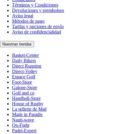
Términos y Condiciones
Devoluciones y reembolsos
Aviso legal
Métodos de pago
Tarifas y opciones de envío
Aviso de confidencialidad
Nuestras tiendas
Basket-Center
Daily Bikers
Direct Running
Direct-Volley
Espace Golf
Foot-Store
Galope-Store
Golf and co
Handball-Store
House of Rugby
La sellerie de Maé
Made in Paradis
Nauti-wave
On-Fight
Padel-Expert