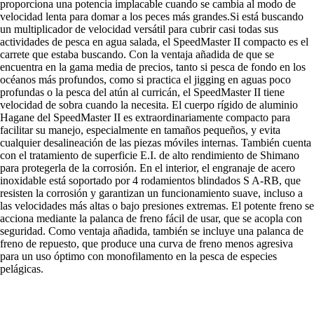
proporciona una potencia implacable cuando se cambia al modo de
velocidad lenta para domar a los peces más grandes.Si está buscando
un multiplicador de velocidad versátil para cubrir casi todas sus
actividades de pesca en agua salada, el SpeedMaster II compacto es el
carrete que estaba buscando. Con la ventaja añadida de que se
encuentra en la gama media de precios, tanto si pesca de fondo en los
océanos más profundos, como si practica el jigging en aguas poco
profundas o la pesca del atún al curricán, el SpeedMaster II tiene
velocidad de sobra cuando la necesita. El cuerpo rígido de aluminio
Hagane del SpeedMaster II es extraordinariamente compacto para
facilitar su manejo, especialmente en tamaños pequeños, y evita
cualquier desalineación de las piezas móviles internas. También cuenta
con el tratamiento de superficie E.I. de alto rendimiento de Shimano
para protegerla de la corrosión. En el interior, el engranaje de acero
inoxidable está soportado por 4 rodamientos blindados S A-RB, que
resisten la corrosión y garantizan un funcionamiento suave, incluso a
las velocidades más altas o bajo presiones extremas. El potente freno se
acciona mediante la palanca de freno fácil de usar, que se acopla con
seguridad. Como ventaja añadida, también se incluye una palanca de
freno de repuesto, que produce una curva de freno menos agresiva
para un uso óptimo con monofilamento en la pesca de especies
pelágicas.