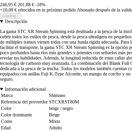
246,95 €
201,88 €
-18%
+10,09 €
ofrecidos en tu próximo pedido
Abonado después de la valida
Loading...
Descripción
La gama STC XR Stream Spinning está destinada a la pesca de la trucha 
cubrir todos los estilos de pesca, desde la pesca ultraligera en pequeñ
de múltiples tramos vienen todas con una funda rígida adecuada. Para l
facilitar el transporte, la gama STC XR Stream Spinning es la opción p
poco profundos hasta ríos más grandes y potentes con señuelos más pes
revelar tus habilidades. Además, la longitud reducida de estas cañas 
tecnología de carbono muy avanzada. La combinación del Blank Full 
dedicada a la pesca de la trucha. Todos los modelos también cuentan c
equipados con anillas Fuji K-Type Alconite, un mango de corcho y un 
seguro.
Información adicional
Marca
Shimano
Referencia del proveedor
STCXRST80M
Color
beige / negro
Color dominante
Beige
Como
Mixto
Edad
Adulto