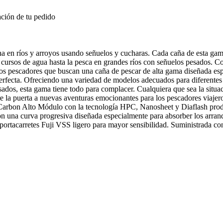
ción de tu pedido
en ríos y arroyos usando señuelos y cucharas. Cada caña de esta gama h
os cursos de agua hasta la pesca en grandes ríos con señuelos pesados. C
os pescadores que buscan una caña de pescar de alta gama diseñada espe
erfecta. Ofreciendo una variedad de modelos adecuados para diferentes 
ados, esta gama tiene todo para complacer. Cualquiera que sea la situa
abre la puerta a nuevas aventuras emocionantes para los pescadores via
Carbon Alto Módulo con la tecnología HPC, Nanosheet y Diaflash pro
on una curva progresiva diseñada especialmente para absorber los arran
portacarretes Fuji VSS ligero para mayor sensibilidad. Suministrada 