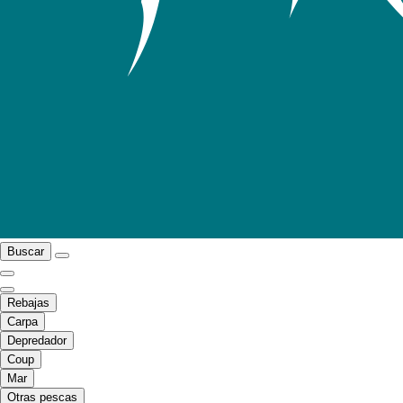
Buscar
Rebajas
Carpa
Depredador
Coup
Mar
Otras pescas