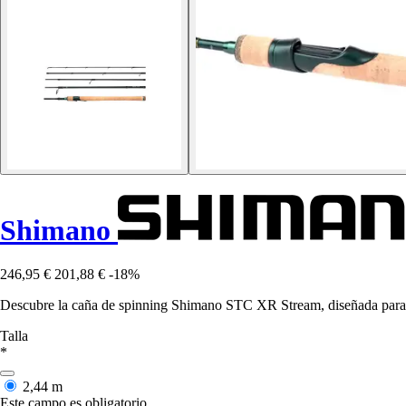
Shimano
246,95 €
201,88 €
-18%
Descubre la caña de spinning Shimano STC XR Stream, diseñada para la
Talla
*
2,44 m
Este campo es obligatorio