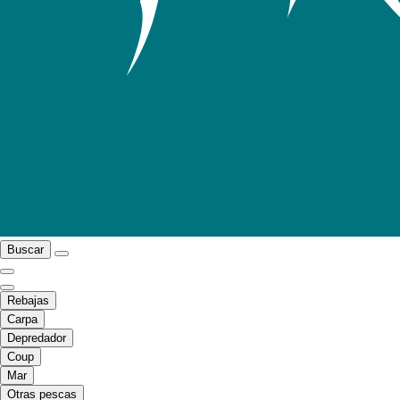
Buscar
Rebajas
Carpa
Depredador
Coup
Mar
Otras pescas