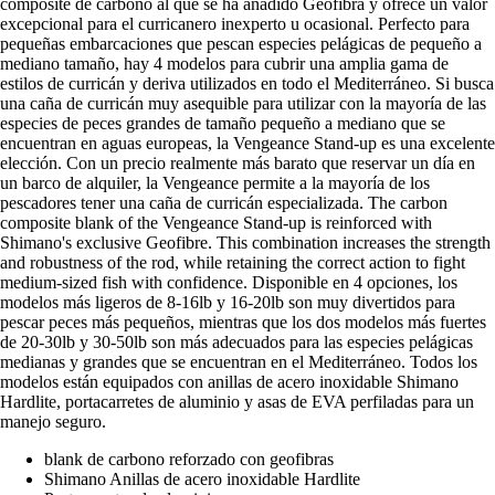
composite de carbono al que se ha añadido Geofibra y ofrece un valor
excepcional para el curricanero inexperto u ocasional. Perfecto para
pequeñas embarcaciones que pescan especies pelágicas de pequeño a
mediano tamaño, hay 4 modelos para cubrir una amplia gama de
estilos de curricán y deriva utilizados en todo el Mediterráneo. Si busca
una caña de curricán muy asequible para utilizar con la mayoría de las
especies de peces grandes de tamaño pequeño a mediano que se
encuentran en aguas europeas, la Vengeance Stand-up es una excelente
elección. Con un precio realmente más barato que reservar un día en
un barco de alquiler, la Vengeance permite a la mayoría de los
pescadores tener una caña de curricán especializada. The carbon
composite blank of the Vengeance Stand-up is reinforced with
Shimano's exclusive Geofibre. This combination increases the strength
and robustness of the rod, while retaining the correct action to fight
medium-sized fish with confidence. Disponible en 4 opciones, los
modelos más ligeros de 8-16lb y 16-20lb son muy divertidos para
pescar peces más pequeños, mientras que los dos modelos más fuertes
de 20-30lb y 30-50lb son más adecuados para las especies pelágicas
medianas y grandes que se encuentran en el Mediterráneo. Todos los
modelos están equipados con anillas de acero inoxidable Shimano
Hardlite, portacarretes de aluminio y asas de EVA perfiladas para un
manejo seguro.
blank de carbono reforzado con geofibras
Shimano Anillas de acero inoxidable Hardlite