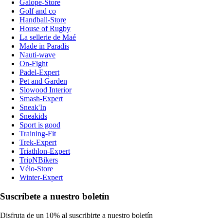
Galope-Store
Golf and co
Handball-Store
House of Rugby
La sellerie de Maé
Made in Paradis
Nauti-wave
On-Fight
Padel-Expert
Pet and Garden
Slowood Interior
Smash-Expert
Sneak'In
Sneakids
Sport is good
Training-Fit
Trek-Expert
Triathlon-Expert
TripNBikers
Vélo-Store
Winter-Expert
Suscríbete a nuestro boletín
Disfruta de un 10% al suscribirte a nuestro boletín