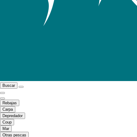
Buscar
Rebajas
Carpa
Depredador
Coup
Mar
Otras pescas