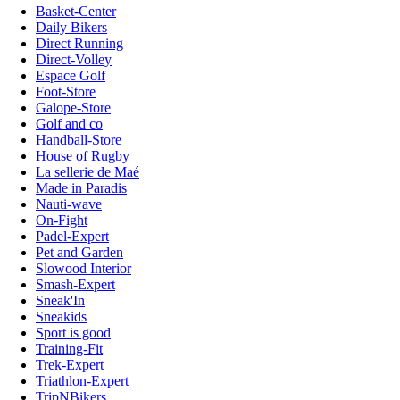
Basket-Center
Daily Bikers
Direct Running
Direct-Volley
Espace Golf
Foot-Store
Galope-Store
Golf and co
Handball-Store
House of Rugby
La sellerie de Maé
Made in Paradis
Nauti-wave
On-Fight
Padel-Expert
Pet and Garden
Slowood Interior
Smash-Expert
Sneak'In
Sneakids
Sport is good
Training-Fit
Trek-Expert
Triathlon-Expert
TripNBikers