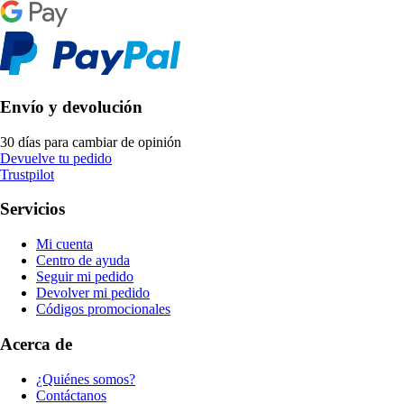
Envío y devolución
30 días para cambiar de opinión
Devuelve tu pedido
Trustpilot
Servicios
Mi cuenta
Centro de ayuda
Seguir mi pedido
Devolver mi pedido
Códigos promocionales
Acerca de
¿Quiénes somos?
Contáctanos