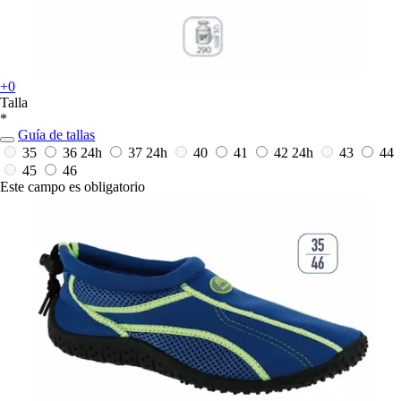
+0
Talla
*
Guía de tallas
35
36
24h
37
24h
40
41
42
24h
43
44
45
46
Este campo es obligatorio