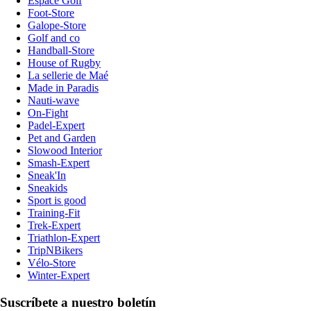
Espace Golf
Foot-Store
Galope-Store
Golf and co
Handball-Store
House of Rugby
La sellerie de Maé
Made in Paradis
Nauti-wave
On-Fight
Padel-Expert
Pet and Garden
Slowood Interior
Smash-Expert
Sneak'In
Sneakids
Sport is good
Training-Fit
Trek-Expert
Triathlon-Expert
TripNBikers
Vélo-Store
Winter-Expert
Suscríbete a nuestro boletín