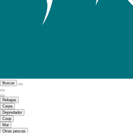
Buscar
Rebajas
Carpa
Depredador
Coup
Mar
Otras pescas