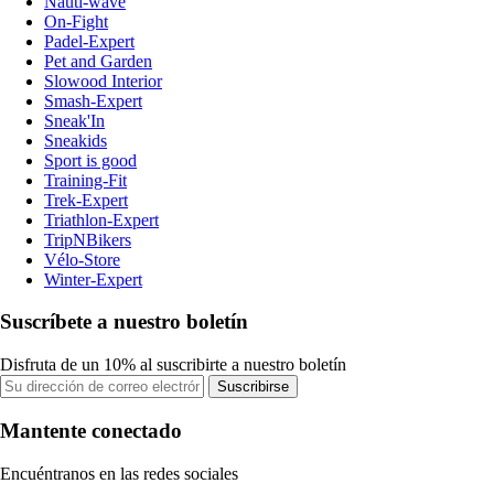
Nauti-wave
On-Fight
Padel-Expert
Pet and Garden
Slowood Interior
Smash-Expert
Sneak'In
Sneakids
Sport is good
Training-Fit
Trek-Expert
Triathlon-Expert
TripNBikers
Vélo-Store
Winter-Expert
Suscríbete a nuestro boletín
Disfruta de un 10% al suscribirte a nuestro boletín
Suscribirse
Mantente conectado
Encuéntranos en las redes sociales